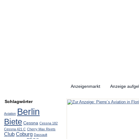
Anzeigenmarkt
Anzeige aufg
Schlagwörter
Berlin
Aviation
Biete
Cessna
Cessna 182
Cessna 421 C
Cherry Max Rivets
Club
Coburg
Dassault