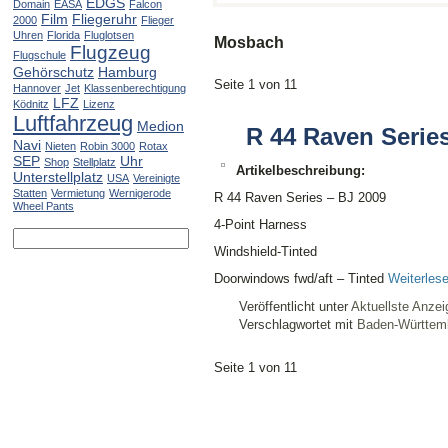
EDGS
Domain
EASA
Falcon
Film
Fliegeruhr
2000
Flieger
Uhren
Florida
Fluglotsen
Mosbach
Flugzeug
Flugschule
Gehörschutz
Hamburg
Seite 1 von 1
1
Hannover
Jet
Klassenberechtigung
LFZ
Ködnitz
Lizenz
Luftfahrzeug
Medion
R 44 Raven Serie
Navi
Nieten
Robin 3000
Rotax
SEP
Uhr
Shop
Stellplatz
Artikelbeschreibung:
Unterstellplatz
USA
Vereinigte
Statten
Vermietung
Wernigerode
R 44 Raven Series – BJ 2009
Wheel Pants
4-Point Harness
Windshield-Tinted
Doorwindows fwd/aft – Tinted
Weiterles
Veröffentlicht unter
Aktuellste Anzei
Verschlagwortet mit
Baden-Württem
Seite 1 von 1
1