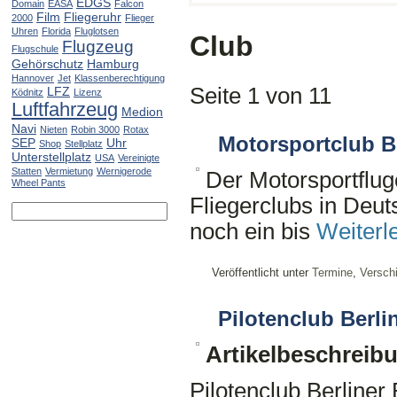
EDGS
Domain
EASA
Falcon
Film
Fliegeruhr
2000
Flieger
Uhren
Florida
Fluglotsen
Club
Flugzeug
Flugschule
Gehörschutz
Hamburg
Hannover
Jet
Klassenberechtigung
Seite 1 von 1
1
LFZ
Ködnitz
Lizenz
Luftfahrzeug
Medion
Navi
Nieten
Robin 3000
Rotax
Motorsportclub Be
SEP
Uhr
Shop
Stellplatz
Unterstellplatz
USA
Vereinigte
Statten
Vermietung
Wernigerode
Der Motorsportflugc
Wheel Pants
Fliegerclubs in Deu
noch ein bis
Weiterl
Veröffentlicht unter
Termine
,
Versch
Pilotenclub Berli
Artikelbeschreib
Pilotenclub Berliner