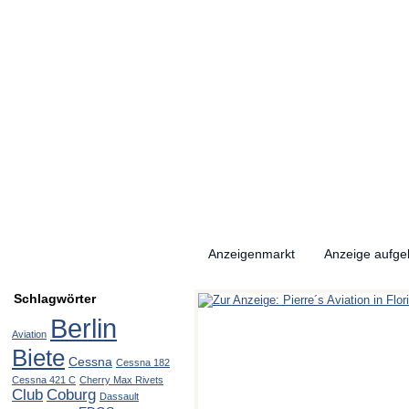
Anzeigenmarkt
Anzeige aufg
Schlagwörter
Berlin
Aviation
Biete
Cessna
Cessna 182
Cessna 421 C
Cherry Max Rivets
Club
Coburg
Dassault