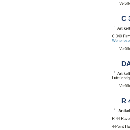
Veröff
C 
Artike
C 340 Firm
Weiterles
Veröff
DA
Artike
Lufttüchti
Veröff
R 
Artike
R 44 Rave
4-Point Ha