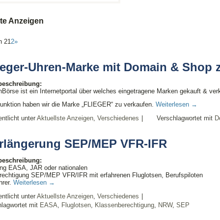
ste Anzeigen
n 2
1
2
»
ieger-Uhren-Marke mit Domain & Shop 
lbeschreibung:
Börse ist ein Internetportal über welches eingetragene Marken gekauft & ver
Funktion haben wir die Marke „FLIEGER“ zu verkaufen.
Weiterlesen
→
entlicht unter
Aktuellste Anzeigen
,
Verschiedenes
|
Verschlagwortet mit
D
rlängerung SEP/MEP VFR-IFR
lbeschreibung:
ung EASA, JAR oder nationalen
rechtigung SEP/MEP VFR/IFR mit erfahrenen Fluglotsen, Berufspiloten
hrer.
Weiterlesen
→
entlicht unter
Aktuellste Anzeigen
,
Verschiedenes
|
lagwortet mit
EASA
,
Fluglotsen
,
Klassenberechtigung
,
NRW
,
SEP