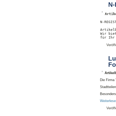
N-
Artik
N-REGIS
Artikel
Wir bie
für Ihr
Veröff
Lu
Fo
Artike
Die Firma ”
Stadtteile
Besonders 
Weiterles
Veröff