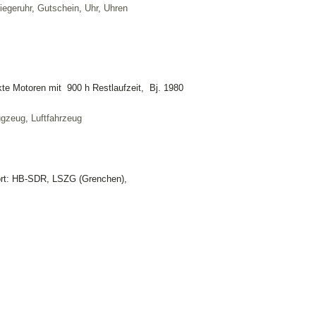
liegeruhr
,
Gutschein
,
Uhr
,
Uhren
kte Motoren mit 900 h Restlaufzeit, Bj. 1980
ugzeug
,
Luftfahrzeug
dort: HB-SDR, LSZG (Grenchen),