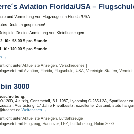
erre´s Aviation Florida/USA – Flugschu
ule und Vermietung von Flugzeugen in Florida /USA
gutes Deutsch gesprochen!
Beispiele für eine Anmietung von Kleinflugzeugen:
2 für 98,00 $ pro Stunde
1 für 140,00 $ pro Stunde
en
→
entlicht unter
Aktuellste Anzeigen
,
Verschiedenes
|
lagwortet mit
Aviation
,
Florida
,
Flugschule
,
USA
,
Vereinigte Statten
,
Vermiet
bin 3000
lbeschreibung:
-120D, 4-sitzig, Ganzmetall, BJ. 1987, Lycoming O-235-L2A, Sparflieger ca
 zusätzl. Ausrüstung, 17 Jahre Privatbesitz, exzellenter Zustand, stets hangar
d@freenet.de
Weiterlesen
→
entlicht unter
Aktuellste Anzeigen
,
Luftfahrzeuge
|
lagwortet mit
Flugzeug
,
Hannover
,
LFZ
,
Luftfahrzeug
,
Robin 3000