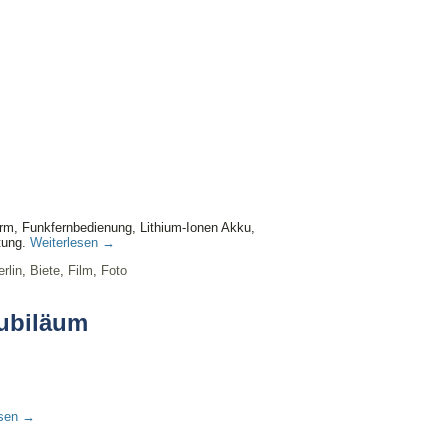
m, Funkfernbedienung, Lithium-Ionen Akku,
tung.
Weiterlesen
→
rlin
,
Biete
,
Film
,
Foto
Jubiläum
esen
→