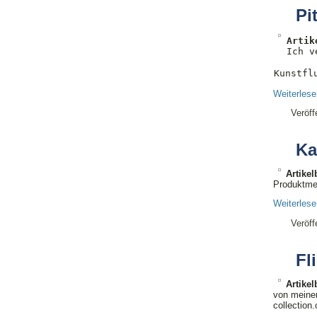
Pi
Artik

Ich 
Kunstfl
Weiterles
Veröff
Ka
Artike
Produktme
Weiterles
Veröff
Fl
Artike
von meinen
collectio