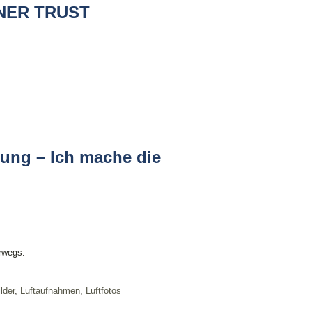
NER TRUST
tung – Ich mache die
rwegs.
lder
,
Luftaufnahmen
,
Luftfotos