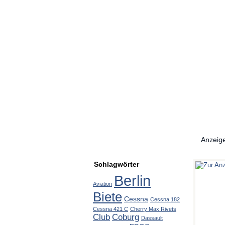
Anzeig
Schlagwörter
Berlin
Aviation
Biete
Cessna
Cessna 182
Cessna 421 C
Cherry Max Rivets
Club
Coburg
Dassault