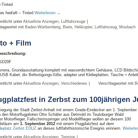
-Tinted
ws fwd/aft – Tinted
Weiterlesen
→
entlicht unter
Aktuellste Anzeigen
,
Luftfahrzeuge
|
lagwortet mit
Baden-Württemberg
,
Biete
,
Helikopter
,
Luftfahrzeug
,
Mosbach
to + Film
lbeschreibung:
 SD20F
amera, Grundausstattung komplett mit wasserdichtem Gehäuse, LCD Bildschir
USB Kabel, div Befestigungs-füße, adapter und Klebeplatten, Tasche + Anlei
entlicht unter
Aktuellste Anzeigen
,
Verschiedenes
|
Verschlagwortet mit
Be
ugplatzfest in Zerbst zum 100jährigen 
liegung der Stadt Zerbst-Anhalt mit einem Grade-Eindecker am 1. September
 den Motorflugpiloten Otto Schäfer aus Detmold im Teutoburger Wald
er Motorflieger, Fallschirmspringer und Modellflieger wollen an diesem 100
ubiläum am
1. September 2012
mit einem Flugplatzfest auf dem
deplatz Zerbst EDUZ
an dieses luftfahrthistorische Ereignis erinnern.
Weiterl
entlicht unter
Aktuellste Anzeigen
,
Termine
|