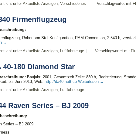
entlicht unter
Aktuellste Anzeigen
,
Verschiedenes
|
Verschlagwortet mit
F
340 Firmenflugzeug
lbeschreibung:
enflugzeug, Robertson Stol Konfiguration, RAM Conversion, 2.540 h, verstär
en
→
entlicht unter
Aktuellste Anzeigen
,
Luftfahrzeuge
|
Verschlagwortet mit
Fl
 40-180 Diamond Star
lbeschreibung:
Baujahr: 2001, Gesamtzeit Zelle: 830 h, Registrierung, Stan
gkeit: bis Juni 2013, Web:
http://da40.hett.co
Weiterlesen
→
entlicht unter
Aktuellste Anzeigen
,
Luftfahrzeuge
44 Raven Series – BJ 2009
lbeschreibung:
n Series – BJ 2009
rness