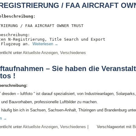
REGISTRIERUNG / FAA AIRCRAFT OW
elbeschreibung:
TRIERUNG / FAA AIRCRAFT OWNER TRUST

beschreibung:

ten N-Registrierung, Title Search und Export 

 Flugzeug an. 
Weiterlesen 
→
entlicht unter
Aktuellste Anzeigen
,
Verschiedenes
ftaufnahmen – Sie haben die Veranstal
tos !
lberschreibung:
 dresden – luftfoto “ ist darauf spezialisiert, von Industrieanlagen, Solarparks,
n und Bauvorhaben, professionelle Luftbilder zu machen.
häufig bin ich in Sachsen, Sachsen-Anhalt, Thüringen und Brandenburg unte
en
→
entlicht unter
Aktuellste Anzeigen
,
Verschiedenes
|
Verschlagwortet mit
Bi