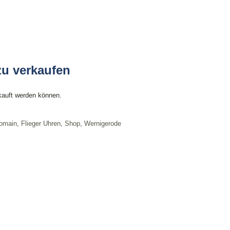
zu verkaufen
kauft werden können.
omain
,
Flieger Uhren
,
Shop
,
Wernigerode