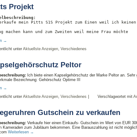
tts Projekt
elbeschreibung:
verkaufe mein Pitts S1S Projekt zum Einen weil ich keinen
ug machen kann und zum Zweiten weil meine Frau möchte
en
→
entlicht unter
Aktuellste Anzeigen
,
Verschiedenes
pselgehörschutz Peltor
lbeschreibung:
Ich biete einen Kapselgehörschutz der Marke Peltor an. Sehr
rkmale Bezeichnung: Gehörschutz Optime III
en
→
entlicht unter
Aktuellste Anzeigen
,
Verschiedenes
|
Verschlagwortet mit
A
iegeruhren Gutschein zu verkaufen
lbeschreibung:
Verkaufe hier einen Einkaufs- Gutschein im Wert von EUR 300
 Kameraden zum Jubiläum bekommen. Eine Barauszahlung ist nicht möglich, 
n.com
Weiterlesen
→