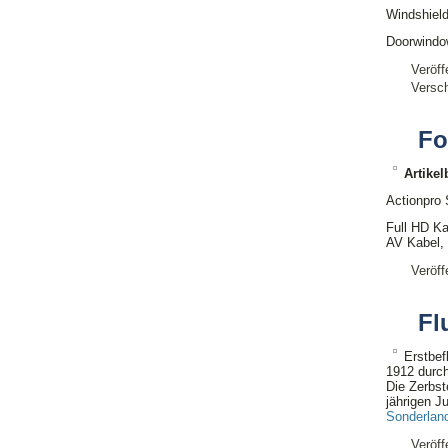
Windshield
Doorwindo
Veröff
Versch
Fo
Artike
Actionpro
Full HD K
AV Kabel, 
Veröff
Fl
Erstbef
1912 durch
Die Zerbst
jährigen J
Sonderlan
Veröff