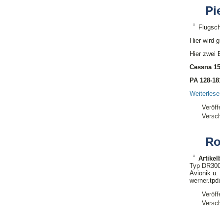
Pi
Flugsch
Hier wird 
Hier zwei 
Cessna 15
PA 128-18
Weiterles
Veröff
Versch
Ro
Artike
Typ DR3000
Avionik u.
werner.tp
Veröff
Versch