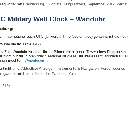
lagwortet mit
Brandenburg
,
Flugplatz
,
Flugplatzfest
,
September 2012
,
Zerbst
C Military Wall Clock – Wanduhr
eibung:
eit, international auch UTC (Universal Time Coordinated) genannt, ist die heute
 wurde sie im Jahre 1968
 Zulu-Wanduhr ist eine Uhr für Piloten die in jeden Tower eines Flugplatzes,
er nicht nur für Piloten oder Seefahrer ist diese Uhr interessant, sondern für 
nnen möchten.
Weiterlesen
→
entlicht unter
Aktuellste Anzeigen
,
Instrumente & Navigation
,
Verschiedenes
|
lagwortet mit
Berlin
,
Biete
,
Ihr
,
Wanduhr
,
Zulu
n 2
1
2
»