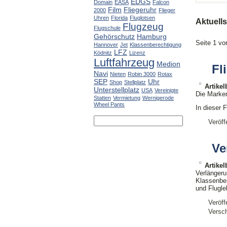
EDGS
Domain
EASA
Falcon
Film
Fliegeruhr
2000
Flieger
Uhren
Florida
Fluglotsen
Aktuell
Flugzeug
Flugschule
Gehörschutz
Hamburg
Seite 1 vo
Hannover
Jet
Klassenberechtigung
LFZ
Ködnitz
Lizenz
Luftfahrzeug
Medion
Fl
Navi
Nieten
Robin 3000
Rotax
SEP
Uhr
Shop
Stellplatz
Artike
Unterstellplatz
USA
Vereinigte
Die Marken
Statten
Vermietung
Wernigerode
Wheel Pants
In dieser 
Veröff
Ve
Artike
Verlänger
Klassenbe
und Flugle
Veröff
Versch