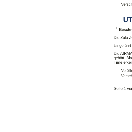
Versch
UT
Beschr
Die Zulu-Z
Eingeführt
Die AIRMAN
gehört. Ab
Time erke
Veröff
Versch
Seite 1 vo