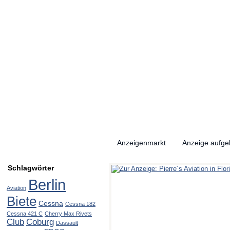
Anzeigenmarkt
Anzeige aufg
Schlagwörter
Berlin
Aviation
Biete
Cessna
Cessna 182
Cessna 421 C
Cherry Max Rivets
Club
Coburg
Dassault