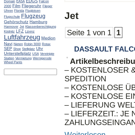
EDGS
Domain
EASA
Falcon
Film
Fliegeruhr
2000
Flieger
Uhren
Florida
Fluglotsen
Jet
Flugzeug
Flugschule
Gehörschutz
Hamburg
Hannover
Jet
Klassenberechtigung
Seite 1 von 1
1
LFZ
Ködnitz
Lizenz
Luftfahrzeug
Medion
Navi
Nieten
Robin 3000
Rotax
DASSAULT FALC
SEP
Uhr
Shop
Stellplatz
Unterstellplatz
USA
Vereinigte
Statten
Vermietung
Wernigerode
Artikelbeschreib
Wheel Pants
– KOSTENLOSER 
SPEDITION
– KOSTENLOSE 
– KOSTENLOSE E
– LIEFERUNG WEL
– LIEFERZEIT.: J
ZAHLUNGSEINGA
Weiterlesen
→