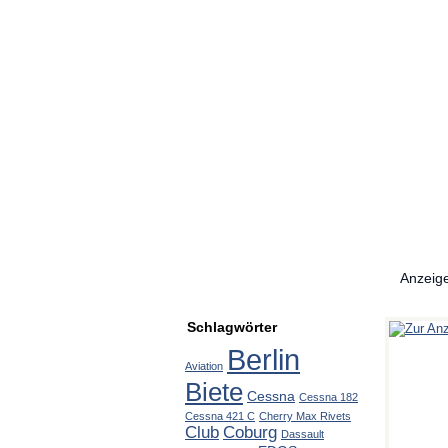
Anzeig
Schlagwörter
Berlin
Aviation
Biete
Cessna
Cessna 182
Cessna 421 C
Cherry Max Rivets
Club
Coburg
Dassault