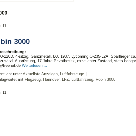
000
n 1
1
bin 3000
lbeschreibung:
-120D, 4-sitzig, Ganzmetall, BJ. 1987, Lycoming O-235-L2A, Sparflieger ca
 zusätzl. Ausrüstung, 17 Jahre Privatbesitz, exzellenter Zustand, stets hangar
d@freenet.de
Weiterlesen
→
entlicht unter
Aktuellste Anzeigen
,
Luftfahrzeuge
|
lagwortet mit
Flugzeug
,
Hannover
,
LFZ
,
Luftfahrzeug
,
Robin 3000
n 1
1