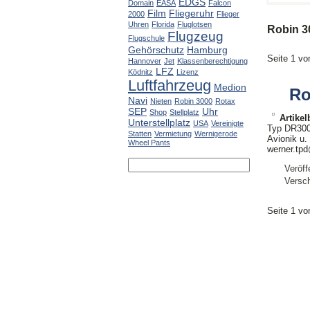
EDGS
Domain
EASA
Falcon
Film
Fliegeruhr
2000
Flieger
Uhren
Florida
Fluglotsen
Robin 3
Flugzeug
Flugschule
Gehörschutz
Hamburg
Seite 1 vo
Hannover
Jet
Klassenberechtigung
LFZ
Ködnitz
Lizenz
Luftfahrzeug
Medion
Ro
Navi
Nieten
Robin 3000
Rotax
SEP
Uhr
Shop
Stellplatz
Artike
Unterstellplatz
USA
Vereinigte
Typ DR3000
Statten
Vermietung
Wernigerode
Avionik u.
Wheel Pants
werner.tp
Veröff
Versch
Seite 1 vo