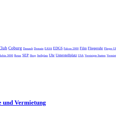
Club
Coburg
EDGS
Film
Fliegeruhr
Dassault
Domain
EASA
Falcon 2000
Flieger U
SEP
Uhr
Unterstellplatz
Robin 3000
Rotax
Shop
Stellplatz
USA
Vereinigte Statten
Vermie
le und Vermietung