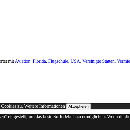
rtet mit
Aviation
,
Florida
,
Flugschule
,
USA
,
Vereinigte Statten
,
Vermie
n Cookies zu.
Weitere Informationen
Akzeptieren
sen" eingestellt, um das beste Surferlebnis zu ermöglichen. Wenn du 