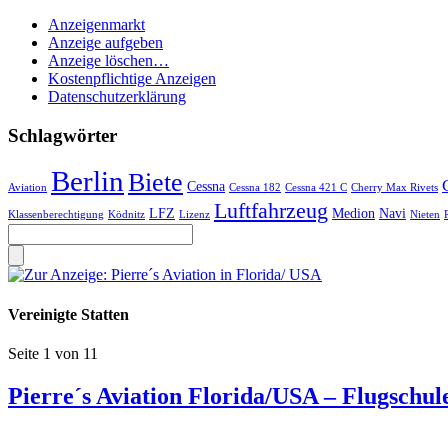
Anzeigenmarkt
Anzeige aufgeben
Anzeige löschen…
Kostenpflichtige Anzeigen
Datenschutzerklärung
Schlagwörter
Berlin
Biete
Cessna
Aviation
Cessna 182
Cessna 421 C
Cherry Max Rivets
Luftfahrzeug
LFZ
Medion
Navi
Klassenberechtigung
Ködnitz
Lizenz
Nieten
Vereinigte Statten
Seite 1 von 1
1
Pierre´s Aviation Florida/USA – Flugschu