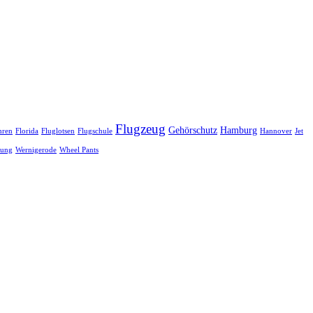
Flugzeug
Gehörschutz
Hamburg
hren
Florida
Fluglotsen
Flugschule
Hannover
Jet
tung
Wernigerode
Wheel Pants