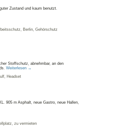
 guter Zustand und kaum benutzt.
rbeitsschutz
,
Berlin
,
Gehörschutz
cher Stoffschutz, abnehmbar, an den
nds.
Weiterlesen
→
ulf
,
Headset
L. 905 m Asphalt, neue Gastro, neue Hallen,
ellplatz
,
zu vermieten