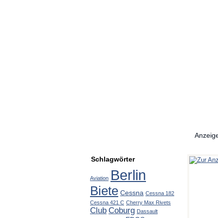
Anzeig
Schlagwörter
Berlin
Aviation
Biete
Cessna
Cessna 182
Cessna 421 C
Cherry Max Rivets
Club
Coburg
Dassault