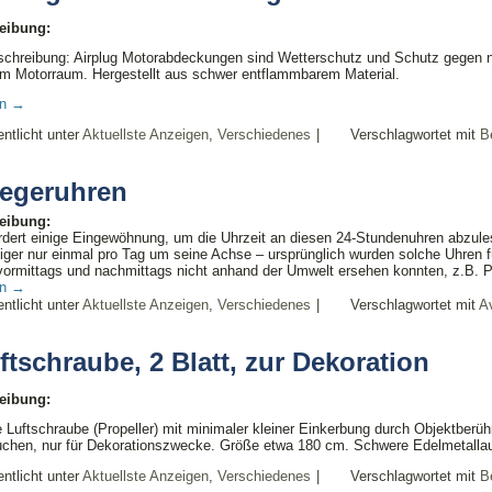
eibung:
chreibung: Airplug Motorabdeckungen sind Wetterschutz und Schutz gegen nis
m Motorraum. Hergestellt aus schwer entflammbarem Material.
en
→
entlicht unter
Aktuellste Anzeigen
,
Verschiedenes
|
Verschlagwortet mit
Be
iegeruhren
eibung:
rdert einige Eingewöhnung, um die Uhrzeit an diesen 24-Stundenuhren abzules
ger nur einmal pro Tag um seine Achse – ursprünglich wurden solche Uhren f
ormittags und nachmittags nicht anhand der Umwelt ersehen konnten, z.B. 
en
→
entlicht unter
Aktuellste Anzeigen
,
Verschiedenes
|
Verschlagwortet mit
Av
ftschraube, 2 Blatt, zur Dekoration
eibung:
 Luftschraube (Propeller) mit minimaler kleiner Einkerbung durch Objektberüh
chen, nur für Dekorationszwecke. Größe etwa 180 cm. Schwere Edelmetallau
entlicht unter
Aktuellste Anzeigen
,
Verschiedenes
|
Verschlagwortet mit
Be