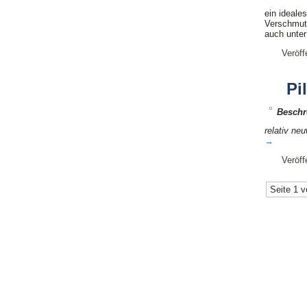
ein ideale
Verschmutz
auch unte
Veröff
Pi
Beschr
relativ ne
→
Veröff
Seite 1 v