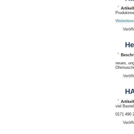
Artike
Produktme
Weiterles
Veröff
He
Beschr
neues, ung
Ohrmuschel
Veröff
HA
Artike
viel Bastel
0171 490 
Veröff