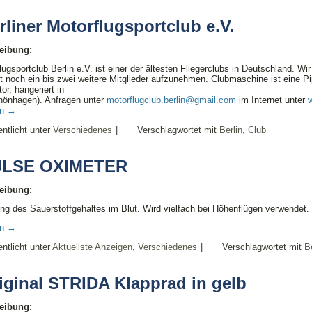
rliner Motorflugsportclub e.V.
eibung:
lugsportclub Berlin e.V. ist einer der ältesten Fliegerclubs in Deutschland. 
t noch ein bis zwei weitere Mitglieder aufzunehmen. Clubmaschine ist eine Pi
r, hangeriert in
önhagen). Anfragen unter
motorflugclub.berlin@gmail.com
im Internet unter
en
→
entlicht unter
Verschiedenes
|
Verschlagwortet mit
Berlin
,
Club
ULSE OXIMETER
eibung:
g des Sauerstoffgehaltes im Blut. Wird vielfach bei Höhenflügen verwendet. 
en
→
entlicht unter
Aktuellste Anzeigen
,
Verschiedenes
|
Verschlagwortet mit
Be
iginal STRIDA Klapprad in gelb
eibung: