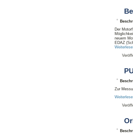
Be
Beschr
Der Motorf
Möglichkei
neuem Moto
EDAZ (Sch
Weiterles
Veröff
P
Beschr
Zur Messun
Weiterles
Veröff
Or
Beschr