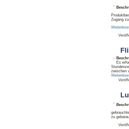
Beschr
Produktbes
Zugang zu
Weiterles
Veröff
Fl
Beschr
Es erfo
Stundenzei
zwischen v
Weiterles
Veröff
Lu
Beschr
gebrauchte
zu gebarau
Veröff