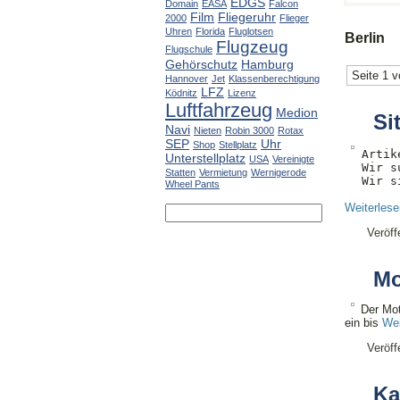
EDGS
Domain
EASA
Falcon
Film
Fliegeruhr
2000
Flieger
Uhren
Florida
Fluglotsen
Berlin
Flugzeug
Flugschule
Gehörschutz
Hamburg
Seite 1 v
Hannover
Jet
Klassenberechtigung
LFZ
Ködnitz
Lizenz
Luftfahrzeug
Medion
Si
Navi
Nieten
Robin 3000
Rotax
SEP
Uhr
Shop
Stellplatz
Artik
Unterstellplatz
USA
Vereinigte
Wir s
Statten
Vermietung
Wernigerode
Wir s
Wheel Pants
Weiterles
Veröff
Mo
Der Mot
ein bis
Wei
Veröff
Ka