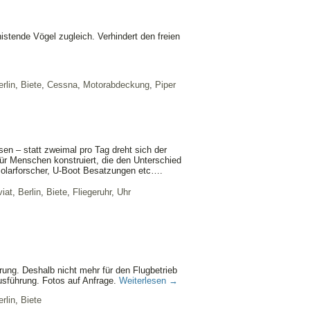
tende Vögel zugleich. Verhindert den freien
rlin
,
Biete
,
Cessna
,
Motorabdeckung
,
Piper
en – statt zweimal pro Tag dreht sich der
ür Menschen konstruiert, die den Unterschied
Polarforscher, U-Boot Besatzungen etc….
iat
,
Berlin
,
Biete
,
Fliegeruhr
,
Uhr
rung. Deshalb nicht mehr für den Flugbetrieb
sführung. Fotos auf Anfrage.
Weiterlesen
→
rlin
,
Biete