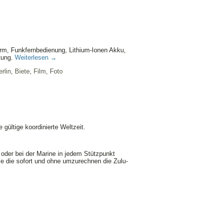
m, Funkfernbedienung, Lithium-Ionen Akku,
tung.
Weiterlesen
→
rlin
,
Biete
,
Film
,
Foto
 gültige koordinierte Weltzeit.
 oder bei der Marine in jedem Stützpunkt
alle die sofort und ohne umzurechnen die Zulu-