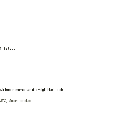
 Sitze.

d. Wir haben momentan die Möglichkeit noch
MFC
,
Motorsportclub