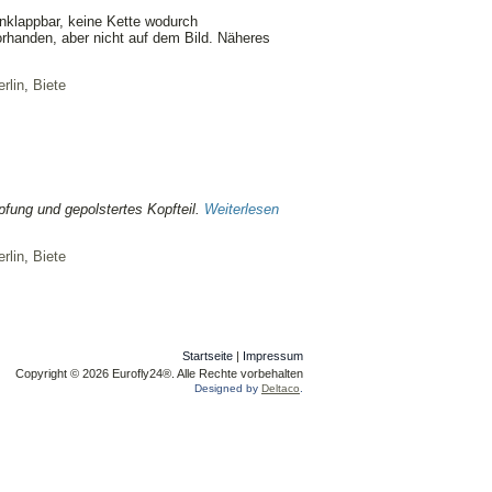
nklappbar, keine Kette wodurch
rhanden, aber nicht auf dem Bild. Näheres
rlin
,
Biete
fung und gepolstertes Kopfteil.
Weiterlesen
rlin
,
Biete
Startseite
|
Impressum
Copyright © 2026 Eurofly24®. Alle Rechte vorbehalten
Designed by
Deltaco
.