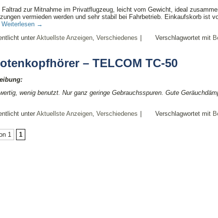
s Faltrad zur Mitnahme im Privatflugzeug, leicht vom Gewicht, ideal zusamme
ungen vermieden werden und sehr stabil bei Fahrbetrieb. Einkaufskorb ist vo
r
Weiterlesen
→
entlicht unter
Aktuellste Anzeigen
,
Verschiedenes
|
Verschlagwortet mit
Be
lotenkopfhörer – TELCOM TC-50
eibung:
uwertig, wenig benutzt. Nur ganz geringe Gebrauchsspuren. Gute Geräuchdämp
entlicht unter
Aktuellste Anzeigen
,
Verschiedenes
|
Verschlagwortet mit
Be
on 1
1