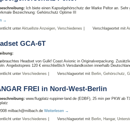
lbeschreibung:
Ich biete einen Kapselgehörschutz der Marke Peltor an. Sehr
rkmale Bezeichnung: Gehörschutz Optime III
en
→
entlicht unter
Aktuellste Anzeigen
,
Verschiedenes
|
Verschlagwortet mit
A
adset GCA-6T
eibung:
ebrauchtes Headset von Gulkf Coast Avionic in Originalverpackung. Zusätzli
n. Angebotspreis 120 € einschließlich Versdandkosten innerhalb Deutschla
entlicht unter
Verschiedenes
|
Verschlagwortet mit
Berlin
,
Gehörschutz
,
G
NGAR FREI in Nord-West-Berlin
lbeschreibung:
www.flugplatz-ruppiner-land.de (EDBF), 25 min per PKW ab TX
platz
2008 milbach@milbach.de
Weiterlesen
→
entlicht unter
Verschiedenes
|
Verschlagwortet mit
Berlin
,
Hangar
,
Unterst