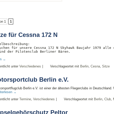
on 1
1
tze für Cessna 172 N
elbeschreibung:

uchen für unsere Cessna 172 N Skyhawk Baujahr 1979 alle 4
ind der Pilotenclub Berliner Bären.
en
→
entlicht unter
Verschiedenes
|
Verschlagwortet mit
Berlin
,
Cesna
,
Sitze
torsportclub Berlin e.V.
orsportflugclub Berlin e.V. ist einer der ältesten Fliegerclubs in Deutschlan
terlesen
→
entlicht unter
Termine
,
Verschiedenes
|
Verschlagwortet mit
Berlin
,
Club
,
pselgehörschutz Peltor