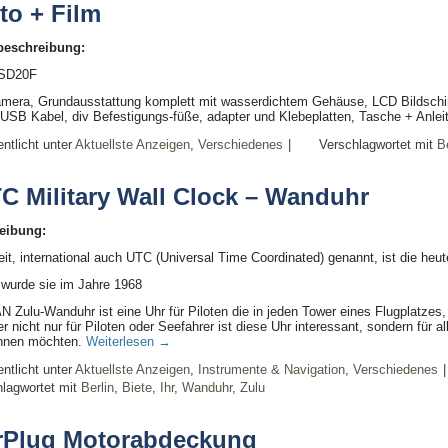
to + Film
lbeschreibung:
 SD20F
amera, Grundausstattung komplett mit wasserdichtem Gehäuse, LCD Bildschir
USB Kabel, div Befestigungs-füße, adapter und Klebeplatten, Tasche + Anlei
entlicht unter
Aktuellste Anzeigen
,
Verschiedenes
|
Verschlagwortet mit
Be
C Military Wall Clock – Wanduhr
eibung:
eit, international auch UTC (Universal Time Coordinated) genannt, ist die heute
 wurde sie im Jahre 1968
 Zulu-Wanduhr ist eine Uhr für Piloten die in jeden Tower eines Flugplatzes,
er nicht nur für Piloten oder Seefahrer ist diese Uhr interessant, sondern für 
nnen möchten.
Weiterlesen
→
entlicht unter
Aktuellste Anzeigen
,
Instrumente & Navigation
,
Verschiedenes
|
lagwortet mit
Berlin
,
Biete
,
Ihr
,
Wanduhr
,
Zulu
rPlug Motorabdeckung