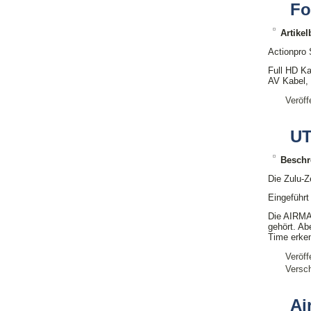
Fo
Artike
Actionpro
Full HD K
AV Kabel, 
Veröff
UT
Beschr
Die Zulu-Z
Eingeführt
Die AIRMAN
gehört. Ab
Time erke
Veröff
Versch
Ai