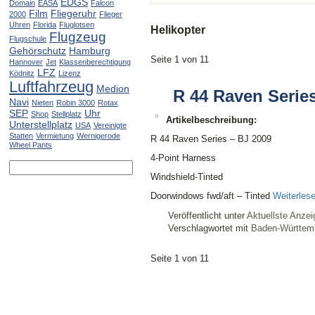
EDGS
Domain
EASA
Falcon
Film
Fliegeruhr
2000
Flieger
Uhren
Florida
Fluglotsen
Helikopter
Flugzeug
Flugschule
Gehörschutz
Hamburg
Seite 1 von 1
1
Hannover
Jet
Klassenberechtigung
LFZ
Ködnitz
Lizenz
Luftfahrzeug
Medion
R 44 Raven Serie
Navi
Nieten
Robin 3000
Rotax
SEP
Uhr
Shop
Stellplatz
Artikelbeschreibung:
Unterstellplatz
USA
Vereinigte
Statten
Vermietung
Wernigerode
R 44 Raven Series – BJ 2009
Wheel Pants
4-Point Harness
Windshield-Tinted
Doorwindows fwd/aft – Tinted
Weiterles
Veröffentlicht unter
Aktuellste Anzei
Verschlagwortet mit
Baden-Württem
Seite 1 von 1
1