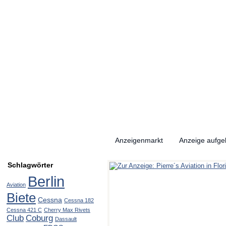
Anzeigenmarkt
Anzeige aufg
Schlagwörter
Berlin
Aviation
Biete
Cessna
Cessna 182
Cessna 421 C
Cherry Max Rivets
Club
Coburg
Dassault